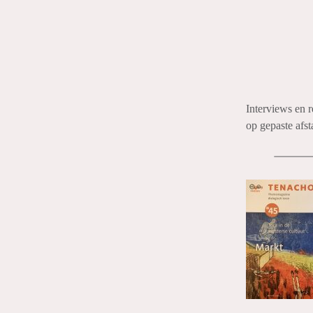
Interviews en r
Miek Smilde
op gepaste afst