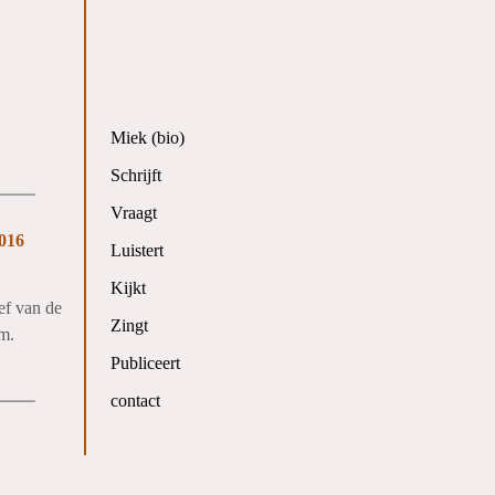
Miek (bio)
Schrijft
Vraagt
016
Luistert
Kijkt
ef van de
Zingt
am.
Publiceert
contact