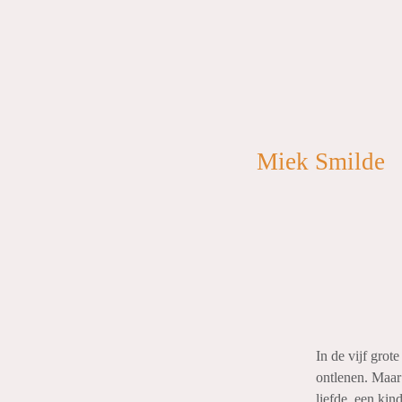
Miek Smilde
In de vijf grot
ontlenen. Maar
liefde, een kind