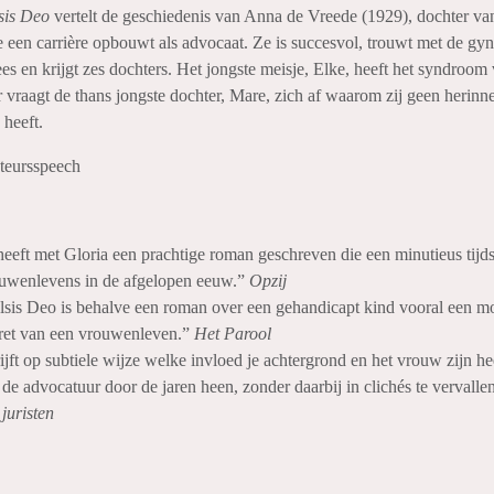
lsis Deo
vertelt de geschiedenis van Anna de Vreede (1929), dochter va
e een carrière opbouwt als advocaat. Ze is succesvol, trouwt met de gy
es en krijgt zes dochters. Het jongste meisje, Elke, heeft het syndroo
er vraagt de thans jongste dochter, Mare, zich af waarom zij geen herinn
 heeft.
teursspeech
eeft met Gloria een prachtige roman geschreven die een minutieus tijd
ouwenlevens in de afgelopen eeuw.”
Opzij
elsis Deo is behalve een roman over een gehandicapt kind vooral een m
tret van een vrouwenleven.”
Het Parool
jft op subtiele wijze welke invloed je achtergrond en het vrouw zijn he
 de advocatuur door de jaren heen, zonder daarbij in clichés te vervalle
juristen