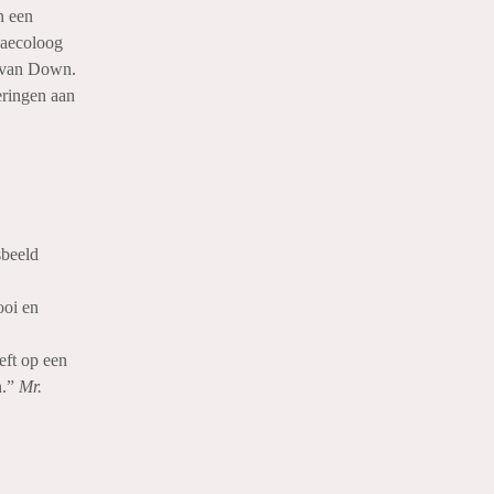
n een
naecoloog
m van Down.
eringen aan
sbeeld
ooi en
eft op een
n.”
Mr.